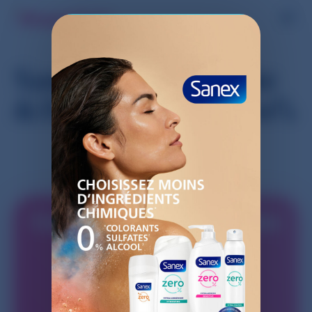
Sanex Gels Douche
& Déodorants Zero%
Commencez à faire des
économies avec
Shopmium