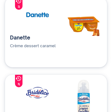
2j
Danette
Crème dessert caramel
5j