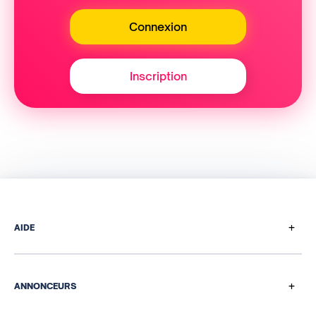
Connexion
Inscription
+
AIDE
Comment ça marche
Questions de paiement
+
ANNONCEURS
Programme de parrainage
Nos solutions média et data