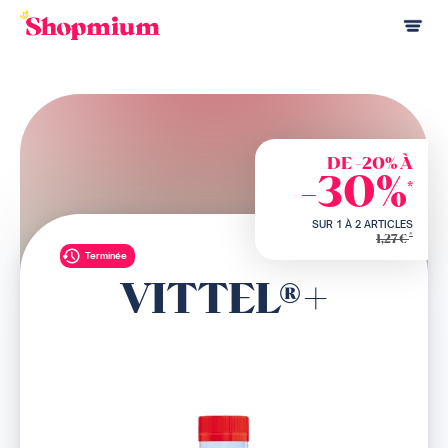
DE -20% À
-30%
*
SUR 1 À 2 ARTICLES
*
1,27€
Terminée
VITTEL®+