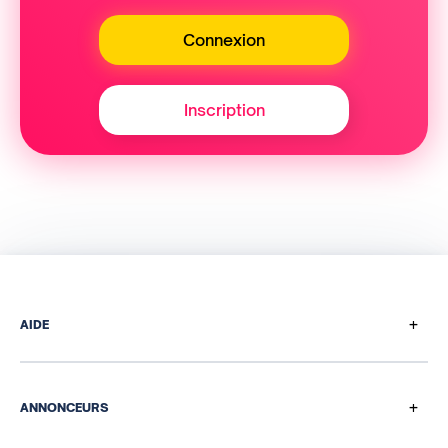
Connexion
Inscription
+
AIDE
Comment ça marche
Questions de paiement
+
ANNONCEURS
Programme de parrainage
Nos solutions média et data