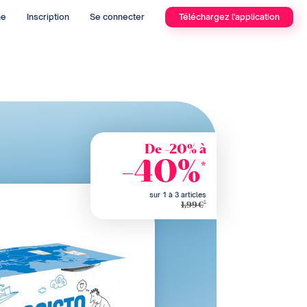
he
Inscription
Se connecter
Téléchargez l'application
De -20% à
-40%
*
sur 1 à 3 articles
*
1,99€