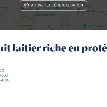
ACTIVER LA GÉOLOCALISATION
it laitier riche en prot
20%
 -30%
 -40%