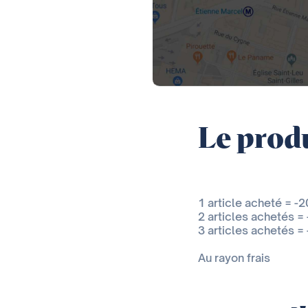
Le produ
1 article acheté = -
2 articles achetés =
3 articles achetés =
Au rayon frais