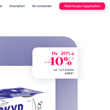
he
Inscription
Se connecter
Téléchargez l'application
De -20% à
-40%
*
sur 1 à 3 articles
*
1,99€