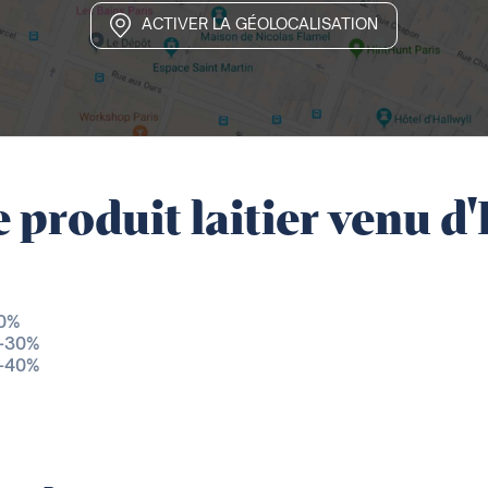
ACTIVER LA GÉOLOCALISATION
 produit laitier venu d
20%
 -30%
 -40%