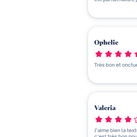
Ophelie
Très bon et onctue
Valeria
J’aime bien la tex
c’est très bon po