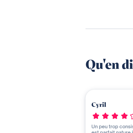
Qu'en di
Cyril
Un peu trop consi
est parfait.nature 