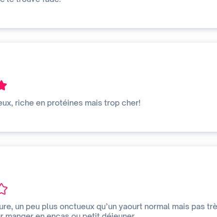
ux, riche en protéines mais trop cher!
ture, un peu plus onctueux qu’un yaourt normal mais pas tr
ur manger en encas ou petit déjeuner