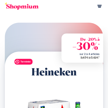
De -20% à
-30%
*
sur 2 à 4 articles
*
3,67€ à 7,42€
Terminée
Heineken