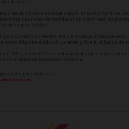
 du citron vert.
Inspirée du célèbre cocktail cubain, et sans amertume, D
libre entre des notes de menthe et de citron vert, souligné
 la rondeur de la bière.
ffligem Cuvée Ambrée est une bière belge d'Abbaye avec 
s notes d'épices et biscuit caramel grâce à l'alliance de s
itas® IPA, qui titre 6,2% de volume d’alcool, a un nez vif et
e natale. Bière de type Indian Pale Ale.
 proposée par : Heineken
es de la marque