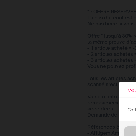
* : OFFRE RÉSERV
L’abus d’alcool est
Ne pas boire si vous
Offre “Jusqu’à 30% 
la même preuve d’ac
- 1 article acheté = 
- 2 articles achetés 
- 3 articles achetés 
Vous ne pouvez profit
Tous les articles ac
scanné n’est pas pri
Veu
Valable entre le 06
remboursements disp
acceptées.
Cett
Demande de rembour
Références éligibles
- Affligem Ambrée bi