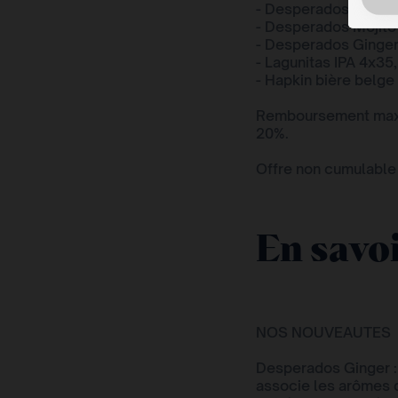
- Desperados Ginger
- Desperados Mojito 
- Desperados Ginger 
- Lagunitas IPA 4x35,
- Hapkin bière belge
Remboursement maxim
20%.
Offre non cumulable 
En savoi
NOS NOUVEAUTES
Desperados Ginger :
associe les arômes d