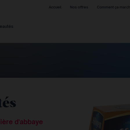
Accueil
Nos offres
Comment ça marc
eautés
tés
ière d'abbaye