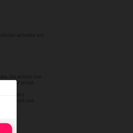
rticles achetés sur
ues. Un article non
preuve d’achat.
limite des
s ne seront pas