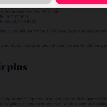
 bière aromatisée 3x33cl 5° (4,85€)
bière aromatisée6x33cl 5.9° (8,55€)
bière aromatisée 65cl 5° (2,74€)
5cl 6.2° (7,99€)
 6x33cl 8.5° (9,80€)
um calculé par article sur la base du prix généralement
avec toute autre promotion et soumise aux Conditions géné
r plus
 Desperados Ginger est la nouvelle bière de la gamme De
e tequila aux saveurs intenses et rafraîchissantes de Gi