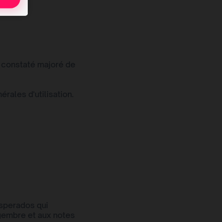
 constaté majoré de
rales d'utilisation.
sperados qui
ngembre et aux notes