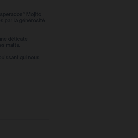
esperados® Mojito
es par la générosité
une délicate
es malts.
 puissant qui nous