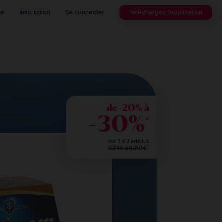
he
Inscription
Se connecter
Téléchargez l'application
de -20% à
-30%
*
sur 1 à 3 articles
*
2,74€ à 9,80€