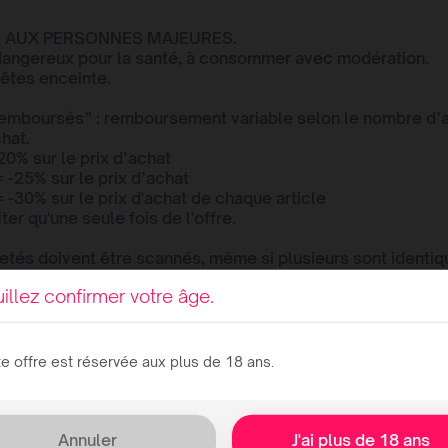
ÉE AUX PERSONNES MAJEURES.
 dangereux pour la santé, à consommer avec modération.
 êtes enceinte.
remboursés” : remboursement variable selon le nombre d’a
hat.
-20% sur le prix d’achat
= -25% sur le prix d’achat
= -30% sur le prix d'achat de chaque article
er qu'une seule fois de l'offre.
hetés doivent être scannés, même si plusieurs sont identiq
s en compte, indépendamment du nombre d'articles sur la 
illez confirmer votre âge.
/10/2020 et le 10/10/2020 en DRIVE UNIQUEMENT, dans la 
onibles. Les preuves d'achat provenant d'autres magasin
e offre est réservée aux plus de 18 ans.
sement possible jusqu'au 13/10/2020 à 23:59.
 et prix généralement constatés :
ère d'abbaye 6x25cl 6.7° (5,17€)
Annuler
J'ai plus de 18 ans