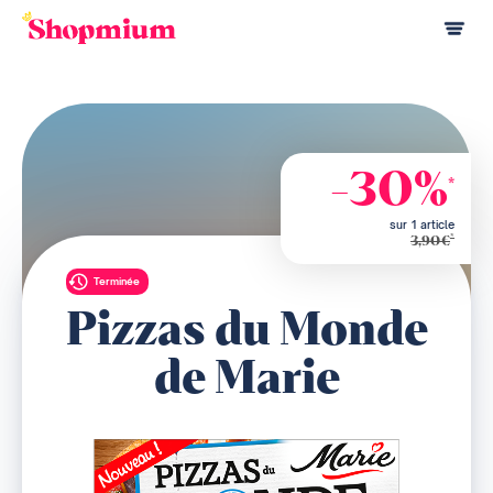
-30%
*
sur 1 article
*
3,90€
Terminée
Pizzas du Monde
de Marie