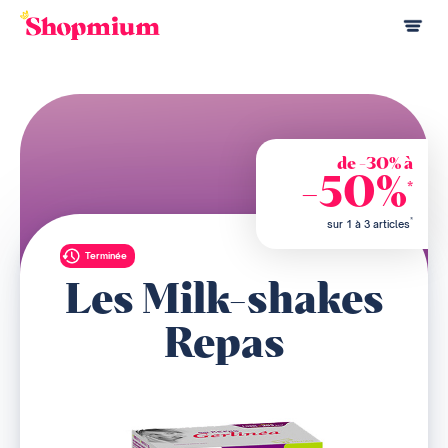
de -30% à
-50%
*
*
sur 1 à 3 articles
Terminée
Les Milk-shakes
Repas