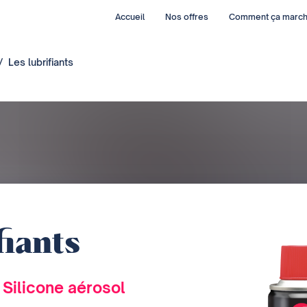
Accueil
Nos offres
Comment ça marc
Les lubrifiants
fiants
 Silicone aérosol