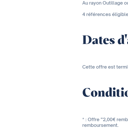
Au rayon Outillage 
4 références éligibl
Dates d
Cette offre est term
Conditio
* : Offre “2,00€ rem
remboursement.