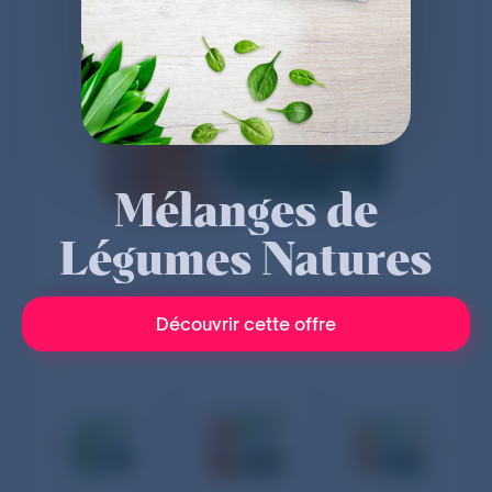
Mélanges de
Légumes Natures
Epinards Hachés à la Crème Fraîche
Découvrir cette offre
600g