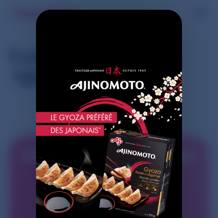
Les entrées
Ajinomoto
Commencez à faire des
économies avec
Shopmium