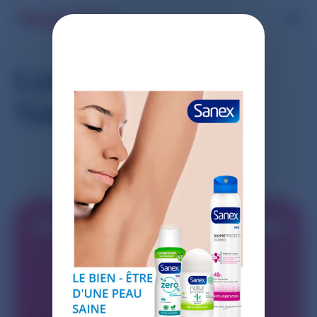
Les déodorants
Sanex
Commencez à faire des
économies avec
Shopmium