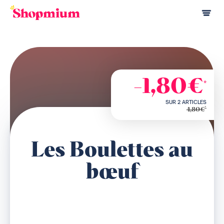
-1,80€
*
SUR 2 ARTICLES
*
4,80€
Les Boulettes au
bœuf