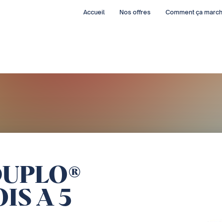
Accueil
Nos offres
Comment ça marc
DUPLO®
IS A 5