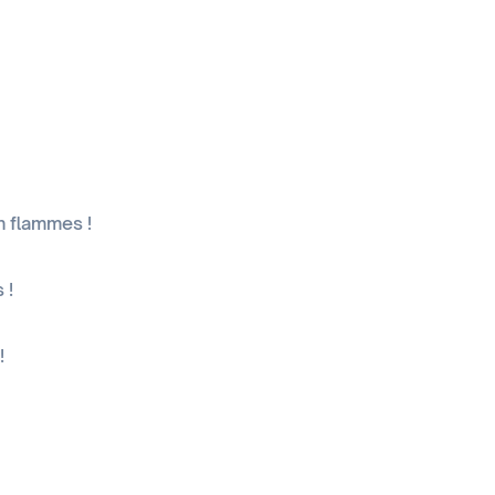
 flammes !
 !
!