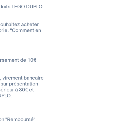
produits LEGO DUPLO
souhaitez acheter
toriel "Comment en
oursement de 10€
, virement bancaire
 sur présentation
périeur à 30€ et
UPLO.
ion "Remboursé"