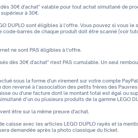
ts dès 30€ d'achat" valable pour tout achat simultané de 
 supérieur à 30€.
GO DUPLO sont éligibles à l'offre. Vous pouvez si vous le 
Le code-barres de chaque produit doit être scanné (voir tu
et ne sont PAS éligibles à l'offre.
rsés dès 30€ d'achat" n'est PAS cumulable. Un seul remb
tué sous la forme d'un virement sur votre compte PayPal
n don reversé à l'association des petits frères des Pauvres
aisse ou d'une facture dont le montant total est égal ou su
 simultané d’un ou plusieurs produits de la gamme LEGO D
ivent être sur la même preuve d'achat.
 de caisse avec les articles LEGO DUPLO rayés et la ment
 sera demandée après la photo classique du ticket.