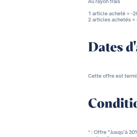
Au rayon frais
1 article acheté = -
2 articles achetés =
Dates d
Cette offre est term
Conditio
* : Offre “Jusqu’à 3