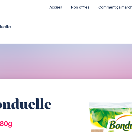
Accueil
Nos offres
Comment ça marc
duelle
onduelle
280g