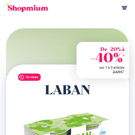
De -20% à
-40%
*
sur 1 à 3 articles
*
2,69€
Terminée
LABAN