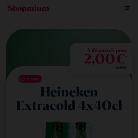
A découvrir pour
2,00€
*
*
5,45€
Terminée
Heineken
Extracold 4x40cl