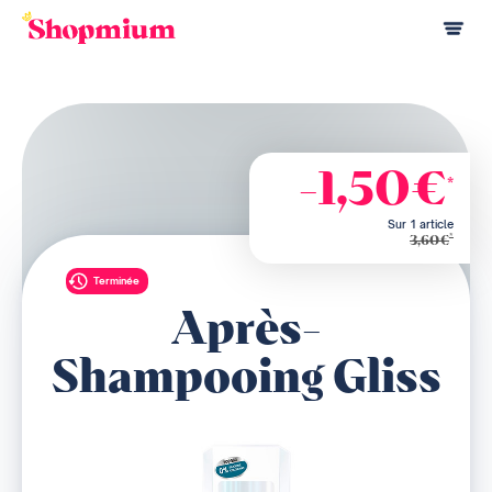
-1,50€
*
Sur 1 article
*
3,60€
Terminée
Après-
Shampooing Gliss