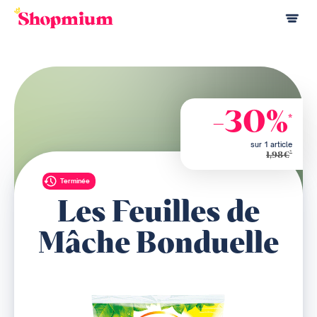
-30%
*
sur 1 article
*
1,98€
Terminée
Les Feuilles de
Mâche Bonduelle