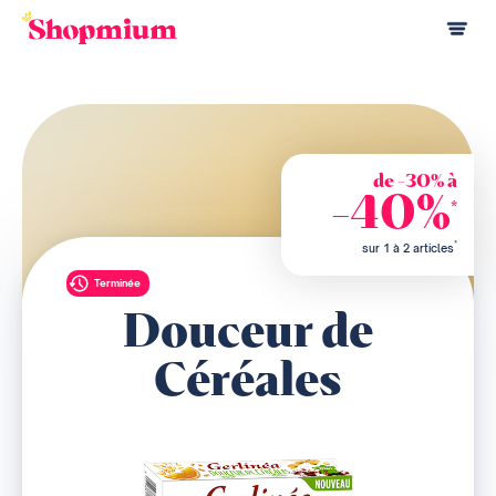
de -30% à
-40%
*
*
sur 1 à 2 articles
Terminée
Douceur de
Céréales