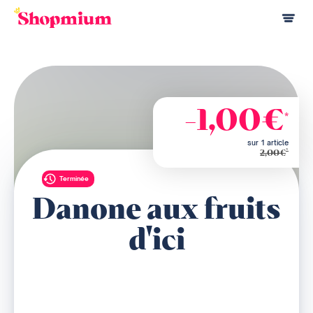
-1,00€
*
sur 1 article
*
2,00€
Terminée
Danone aux fruits
d'ici