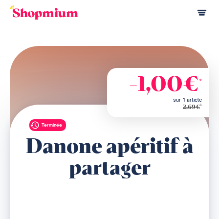
-1,00€
*
sur 1 article
*
2,69€
Terminée
Danone apéritif à
partager