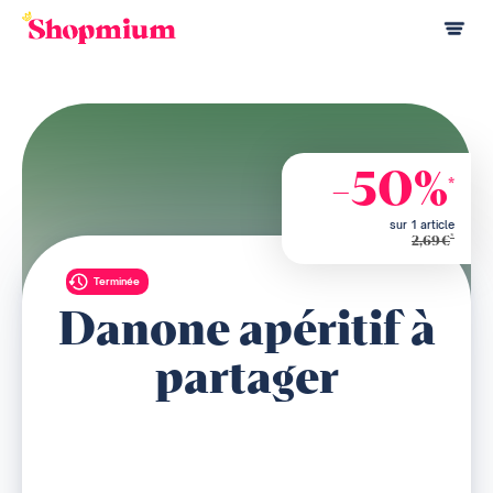
-50%
*
sur 1 article
*
2,69€
Terminée
Danone apéritif à
partager