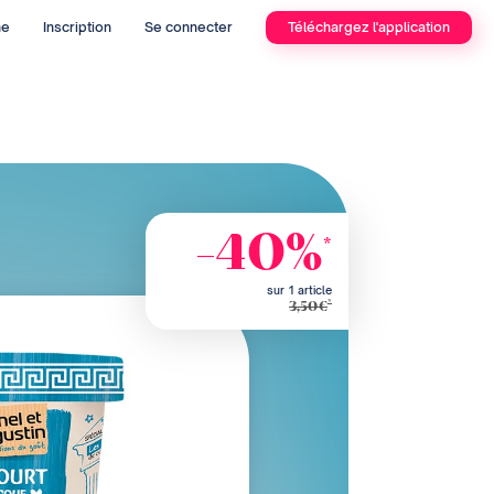
he
Inscription
Se connecter
Téléchargez l'application
-40%
*
sur 1 article
*
3,50€