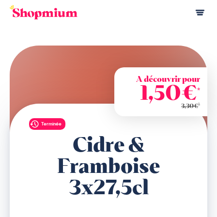
A découvrir pour
1,50€
*
*
3,30€
Terminée
Cidre &
Framboise
3x27,5cl