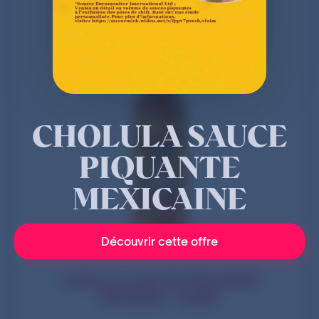
CHOLULA SAUCE
PIQUANTE
MEXICAINE
Découvrir cette offre
CHOLULA SAUCE PIQUANTE
ORIGINAL 150ML