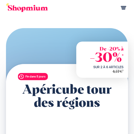
De -20% à
-30%
*
SUR 2 À 6 ARTICLES
*
4,57€
Fin dans 5 jours
Apéricube tour
des régions