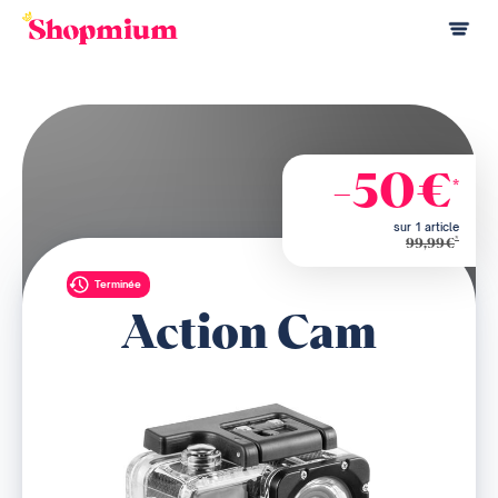
-50€
*
sur 1 article
*
99,99€
Terminée
Action Cam